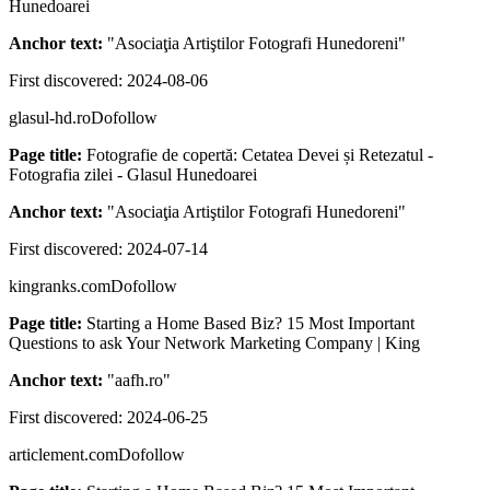
Hunedoarei
Anchor text:
"
Asociaţia Artiştilor Fotografi Hunedoreni
"
First discovered:
2024-08-06
glasul-hd.ro
Dofollow
Page title:
Fotografie de copertă: Cetatea Devei și Retezatul -
Fotografia zilei - Glasul Hunedoarei
Anchor text:
"
Asociaţia Artiştilor Fotografi Hunedoreni
"
First discovered:
2024-07-14
kingranks.com
Dofollow
Page title:
Starting a Home Based Biz? 15 Most Important
Questions to ask Your Network Marketing Company | King
Anchor text:
"
aafh.ro
"
First discovered:
2024-06-25
articlement.com
Dofollow