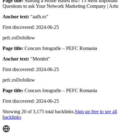
Page title:
Starting a Home Based Biz? 15 Most Important
Questions to ask Your Network Marketing Company | Artic
Anchor text:
"
aafh.ro
"
First discovered:
2024-06-25
pefc.ro
Dofollow
Page title:
Concurs fotografie – PEFC Romania
Anchor text:
"
Membri
"
First discovered:
2024-06-25
pefc.ro
Dofollow
Page title:
Concurs fotografie – PEFC Romania
First discovered:
2024-06-25
Showing
20
of
3,175
total backlinks.
Sign up free to see all
backlinks