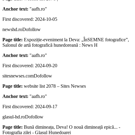
Anchor text:
"
aafh.ro
"
First discovered:
2024-10-05
newshd.ro
Dofollow
Page title:
Expoziție-eveniment la Deva: „ÎnSEMNE fotografice”,
Salonul de artă fotografică hunedoreană : News H
Anchor text:
"
aafh.ro
"
First discovered:
2024-09-20
sitesnewses.com
Dofollow
Page title:
website list 2078 – Sites Newses
Anchor text:
"
aafh.ro
"
First discovered:
2024-09-17
glasul-hd.ro
Dofollow
Page title:
Bună dimineața, Deva! O nouă dimineață epică... -
Fotografia zilei - Glasul Hunedoarei