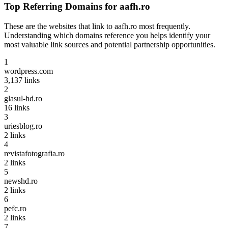
Top Referring Domains for
aafh.ro
These are the websites that link to
aafh.ro
most frequently.
Understanding which domains reference you helps identify your
most valuable link sources and potential partnership opportunities.
1
wordpress.com
3,137
links
2
glasul-hd.ro
16
links
3
uriesblog.ro
2
links
4
revistafotografia.ro
2
links
5
newshd.ro
2
links
6
pefc.ro
2
links
7