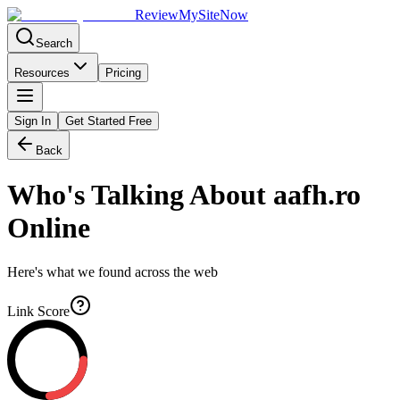
Review
My
SiteNow
Search
Resources
Pricing
Sign In
Get Started Free
Back
Who's Talking About
aafh.ro
Online
Here's what we found across the web
Link Score