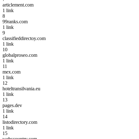
articlement.com
1
link
8
99ranks.com
1
link
9
classifieddirectoy.com
1
link
10
globalproseo.com
1
link
11
mex.com
1
link
12
hoteltransilvania.eu
1
link
13
pages.dev
1
link
14
listodirectory.com
1
link
15
webscountry.com