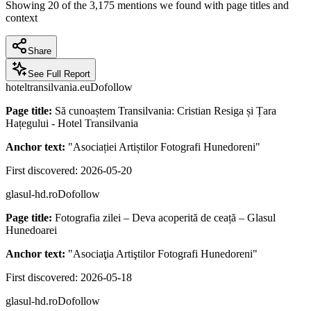
Showing
20
of the
3,175
mentions we found with page titles and
context
Share
See Full Report
hoteltransilvania.eu
Dofollow
Page title:
Să cunoaștem Transilvania: Cristian Resiga și Țara
Hațegului - Hotel Transilvania
Anchor text:
"
Asociației Artiștilor Fotografi Hunedoreni
"
First discovered:
2026-05-20
glasul-hd.ro
Dofollow
Page title:
Fotografia zilei – Deva acoperită de ceață – Glasul
Hunedoarei
Anchor text:
"
Asociaţia Artiştilor Fotografi Hunedoreni
"
First discovered:
2026-05-18
glasul-hd.ro
Dofollow