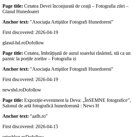
Page title:
Cetatea Devei înconjurată de ceață – Fotografia zilei –
Glasul Hunedoarei
Anchor text:
"
Asociaţia Artiştilor Fotografi Hunedoreni
"
First discovered:
2026-04-19
glasul-hd.ro
Dofollow
Page title:
Cetatea, îmbrățișată de aurul soarelui răsărind, stă ca un
paznic la porțile zorilor – Fotografia zi
Anchor text:
"
Asociaţia Artiştilor Fotografi Hunedoreni
"
First discovered:
2026-04-19
newshd.ro
Dofollow
Page title:
Expoziție-eveniment la Deva: „ÎnSEMNE fotografice”,
Salonul de artă fotografică hunedoreană : News H
Anchor text:
"
aafh.ro
"
First discovered:
2026-04-15
uriesblog.ro
Dofollow