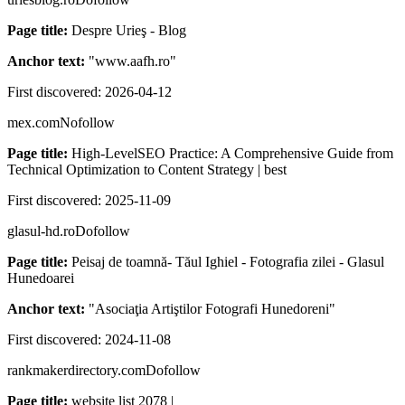
Page title:
Despre Urieş - Blog
Anchor text:
"
www.aafh.ro
"
First discovered:
2026-04-12
mex.com
Nofollow
Page title:
High-LevelSEO Practice: A Comprehensive Guide from
Technical Optimization to Content Strategy | best
First discovered:
2025-11-09
glasul-hd.ro
Dofollow
Page title:
Peisaj de toamnă- Tăul Ighiel - Fotografia zilei - Glasul
Hunedoarei
Anchor text:
"
Asociaţia Artiştilor Fotografi Hunedoreni
"
First discovered:
2024-11-08
rankmakerdirectory.com
Dofollow
Page title:
website list 2078 |