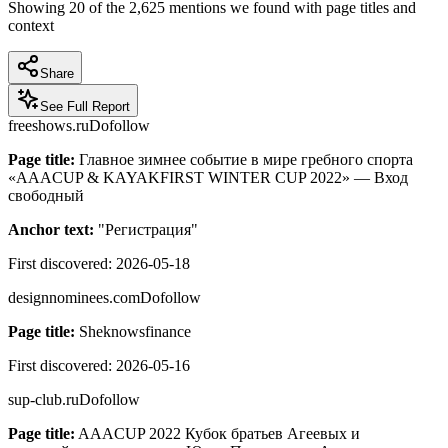
Showing
20
of the
2,625
mentions we found with page titles and
context
Share
See Full Report
freeshows.ru
Dofollow
Page title:
Главное зимнее событие в мире гребного спорта
«AAACUP & KAYAKFIRST WINTER CUP 2022» — Вход
свободный
Anchor text:
"
Регистрация
"
First discovered:
2026-05-18
designnominees.com
Dofollow
Page title:
Sheknowsfinance
First discovered:
2026-05-16
sup-club.ru
Dofollow
Page title:
AAACUP 2022 Кубок братьев Агеевых и