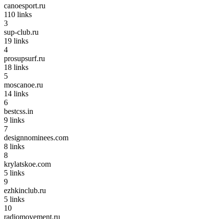
canoesport.ru
110
links
3
sup-club.ru
19
links
4
prosupsurf.ru
18
links
5
moscanoe.ru
14
links
6
bestcss.in
9
links
7
designnominees.com
8
links
8
krylatskoe.com
5
links
9
ezhkinclub.ru
5
links
10
radiomovement.ru