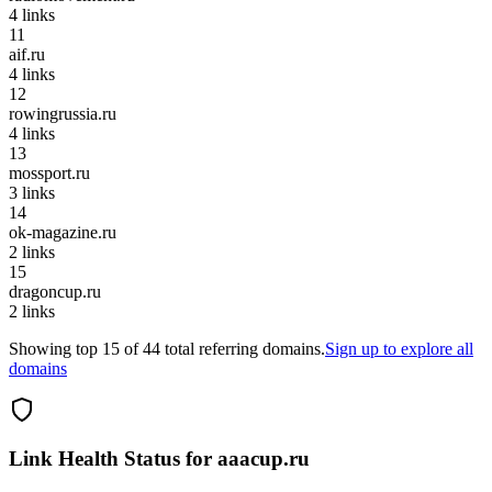
4
links
11
aif.ru
4
links
12
rowingrussia.ru
4
links
13
mossport.ru
3
links
14
ok-magazine.ru
2
links
15
dragoncup.ru
2
links
Showing top
15
of
44
total referring domains.
Sign up to explore all
domains
Link Health Status for
aaacup.ru