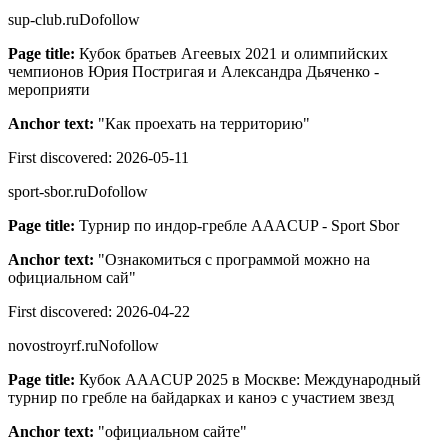
sup-club.ru
Dofollow
Page title:
Кубок братьев Агеевых 2021 и олимпийских
чемпионов Юрия Постригая и Александра Дьяченко -
мероприяти
Anchor text:
"
Как проехать на территорию
"
First discovered:
2026-05-11
sport-sbor.ru
Dofollow
Page title:
Турнир по индор-гребле AAACUP - Sport Sbor
Anchor text:
"
Ознакомиться с программой можно на
официальном сай
"
First discovered:
2026-04-22
novostroyrf.ru
Nofollow
Page title:
Кубок AAACUP 2025 в Москве: Международный
турнир по гребле на байдарках и каноэ с участием звезд
Anchor text:
"
официальном сайте
"