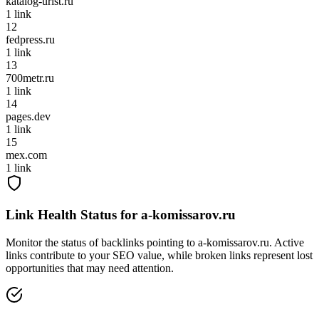
katalog-urist.ru
1
link
12
fedpress.ru
1
link
13
700metr.ru
1
link
14
pages.dev
1
link
15
mex.com
1
link
Link Health Status for
a-komissarov.ru
Monitor the status of backlinks pointing to
a-komissarov.ru
. Active
links contribute to your SEO value, while broken links represent lost
opportunities that may need attention.