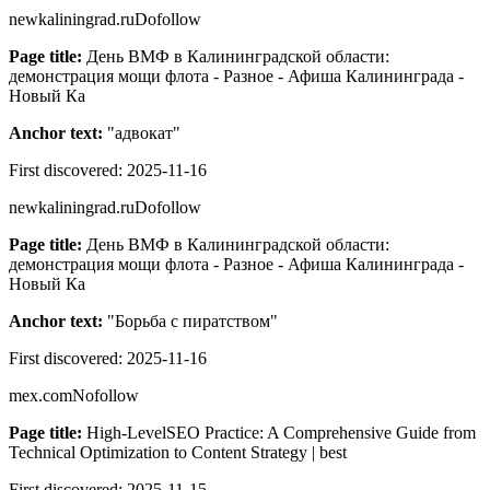
newkaliningrad.ru
Dofollow
Page title:
День ВМФ в Калининградской области:
демонстрация мощи флота - Разное - Афиша Калининграда -
Новый Ка
Anchor text:
"
адвокат
"
First discovered:
2025-11-16
newkaliningrad.ru
Dofollow
Page title:
День ВМФ в Калининградской области:
демонстрация мощи флота - Разное - Афиша Калининграда -
Новый Ка
Anchor text:
"
Борьба с пиратством
"
First discovered:
2025-11-16
mex.com
Nofollow
Page title:
High-LevelSEO Practice: A Comprehensive Guide from
Technical Optimization to Content Strategy | best
First discovered:
2025-11-15