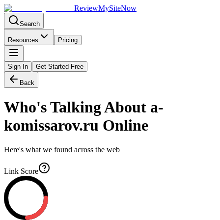
Review
My
SiteNow
Search
Resources
Pricing
Sign In
Get Started Free
Back
Who's Talking About
a-
komissarov.ru
Online
Here's what we found across the web
Link Score