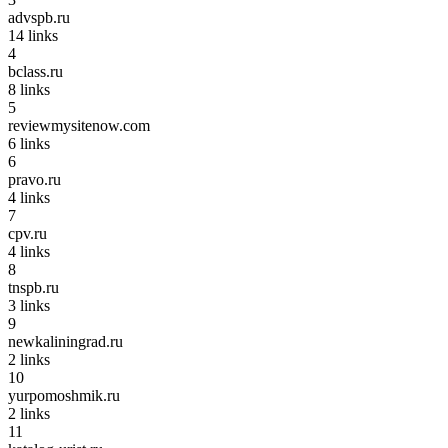
advspb.ru
14
links
4
bclass.ru
8
links
5
reviewmysitenow.com
6
links
6
pravo.ru
4
links
7
cpv.ru
4
links
8
tnspb.ru
3
links
9
newkaliningrad.ru
2
links
10
yurpomoshmik.ru
2
links
11