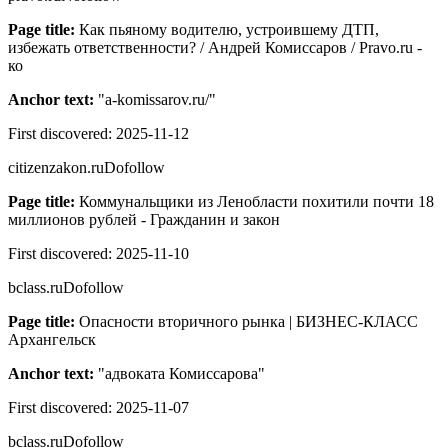
Page title:
Как пьяному водителю, устроившему ДТП,
избежать ответственности? / Андрей Комиссаров / Pravo.ru -
ко
Anchor text:
"
a-komissarov.ru/
"
First discovered:
2025-11-12
citizenzakon.ru
Dofollow
Page title:
Коммунальщики из Ленобласти похитили почти 18
миллионов рублей - Гражданин и закон
First discovered:
2025-11-10
bclass.ru
Dofollow
Page title:
Опасности вторичного рынка | БИЗНЕС-КЛАСС
Архангельск
Anchor text:
"
адвоката Комиссарова
"
First discovered:
2025-11-07
bclass.ru
Dofollow