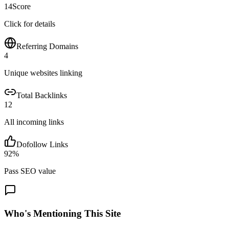
14
Score
Click for details
Referring Domains
4
Unique websites linking
Total Backlinks
12
All incoming links
Dofollow Links
92
%
Pass SEO value
Who's Mentioning This Site