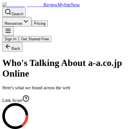
Review
My
SiteNow
Search
Resources
Pricing
Sign In
Get Started Free
Back
Who's Talking About
a-a.co.jp
Online
Here's what we found across the web
Link Score