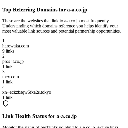
Top Referring Domains for
a-a.co.jp
These are the websites that link to
a-a.co.jp
most frequently.
Understanding which domains reference you helps identify your
most valuable link sources and potential partnership opportunities.
1
harowaka.com
9
links
2
pros-it.co.jp
1
link
3
mex.com
1
link
4
xn--eckzbsqw5fxa2s.tokyo
1
link
Link Health Status for
a-a.co.jp
Monitor the status of backlinks pointing to
a-a.co.jp
. Active links