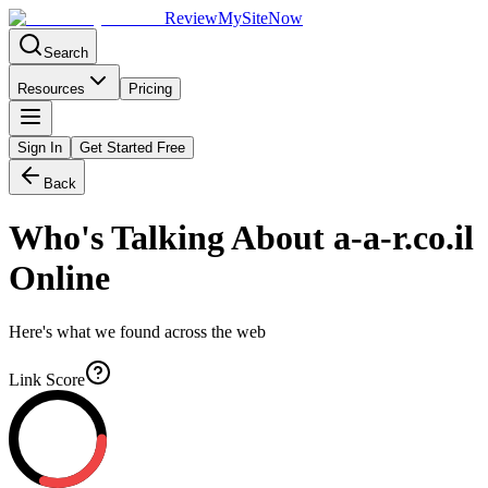
Review
My
SiteNow
Search
Resources
Pricing
Sign In
Get Started Free
Back
Who's Talking About
a-a-r.co.il
Online
Here's what we found across the web
Link Score