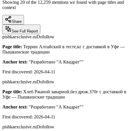
Showing
20
of the
12,259
mentions we found with page titles and
context
Share
See Full Report
pishkaexclusive.ru
Dofollow
Page title:
Террин Алтайский в тесте,кг с доставкой в Уфе —
Пышкинские традиции
Anchor text:
"
Разработано "А Квадрат"
"
First discovered:
2026-04-11
pishkaexclusive.ru
Dofollow
Page title:
Хлеб Ржаной заварной,без дрож.370г с доставкой в
Уфе — Пышкинские традиции
Anchor text:
"
Разработано "А Квадрат"
"
First discovered:
2026-04-11
pishkaexclusive.ru
Dofollow