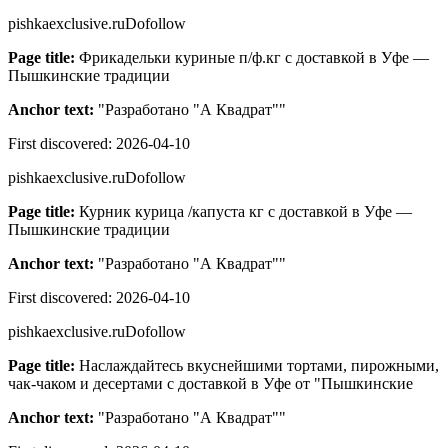
pishkaexclusive.ru
Dofollow
Page title:
Фрикадельки куриные п/ф.кг с доставкой в Уфе —
Пышкинские традиции
Anchor text:
"
Разработано "А Квадрат"
"
First discovered:
2026-04-10
pishkaexclusive.ru
Dofollow
Page title:
Курник курица /капуста кг с доставкой в Уфе —
Пышкинские традиции
Anchor text:
"
Разработано "А Квадрат"
"
First discovered:
2026-04-10
pishkaexclusive.ru
Dofollow
Page title:
Наслаждайтесь вкуснейшими тортами, пирожными,
чак-чаком и десертами с доставкой в Уфе от "Пышкинские
Anchor text:
"
Разработано "А Квадрат"
"