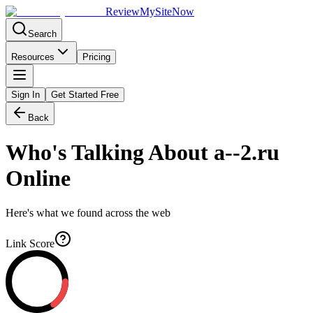
Review
My
SiteNow
Search
Resources
Pricing
Sign In
Get Started Free
Back
Who's Talking About
a--2.ru
Online
Here's what we found across the web
Link Score