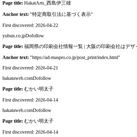
Page title:
HakatArts_西島伊三雄
Anchor text:
"
特定商取引法に基づく表示
"
First discovered:
2026-04-22
yubun.co.jp
Dofollow
Page title:
福岡県の印刷会社情報一覧 | 大阪の印刷会社はデ
Anchor text:
"
https://ad-maspro.co.jp/post_print/index.html
"
First discovered:
2026-04-21
hakataweb.com
Dofollow
Page title:
むかい明太子
First discovered:
2026-04-14
hakataweb.com
Dofollow
Page title:
むかい明太子
First discovered:
2026-04-14