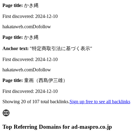
Page title:
かき縄
First discovered:
2024-12-10
hakataweb.com
Dofollow
Page title:
かき縄
Anchor text:
"
特定商取引法に基づく表示
"
First discovered:
2024-12-10
hakataweb.com
Dofollow
Page title:
童画（西島伊三雄）
First discovered:
2024-12-10
Showing
20
of
107
total backlinks.
Sign up free to see all backlinks
Top Referring Domains for
ad-maspro.co.jp