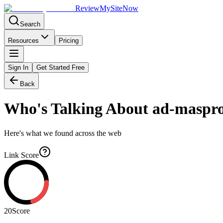
Review
My
SiteNow
Search
Resources
Pricing
Sign In
Get Started Free
Back
Who's Talking About
ad-maspro
Here's what we found across the web
Link Score
20
Score