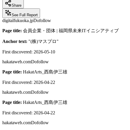
Share
See Full Report
digitalfukuoka.jp
Dofollow
Page title:
会員企業・団体 | 福岡県未来ITイニシアティブ
Anchor text:
"
(株)マスプロ
"
First discovered:
2026-05-10
hakataweb.com
Dofollow
Page title:
HakatArts_西島伊三雄
First discovered:
2026-04-22
hakataweb.com
Dofollow
Page title:
HakatArts_西島伊三雄
First discovered:
2026-04-22
hakataweb.com
Dofollow