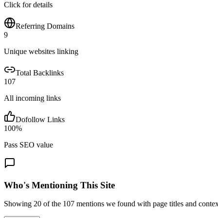
Click for details
Referring Domains
9
Unique websites linking
Total Backlinks
107
All incoming links
Dofollow Links
100
%
Pass SEO value
Who's Mentioning This Site
Showing
20
of the
107
mentions we found with page titles and contex